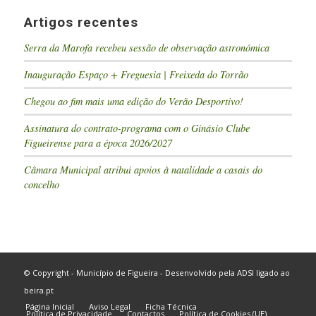
Artigos recentes
Serra da Marofa recebeu sessão de observação astronómica
Inauguração Espaço + Freguesia | Freixeda do Torrão
Chegou ao fim mais uma edição do Verão Desportivo!
Assinatura do contrato-programa com o Ginásio Clube
Figueirense para a época 2026/2027
Câmara Municipal atribui apoios à natalidade a casais do
concelho
© Copyright - Município de Figueira - Desenvolvido pela
ADSI
ligado ao
beira.pt
Página Inicial
Aviso Legal
Ficha Técnica
Política de Privacidade
Contactos
Política de Cookies (UE)