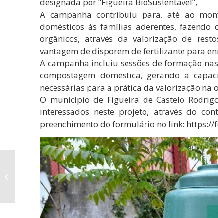
designada por “Figueira BioSustentável”,
A campanha contribuiu para, até ao mome
domésticos às famílias aderentes, fazendo
orgânicos, através da valorização de rest
vantagem de disporem de fertilizante para enr
A campanha incluiu sessões de formação nas 
compostagem doméstica, gerando a capaci
necessárias para a prática da valorização na 
O município de Figueira de Castelo Rodrigo
interessados neste projeto, através do co
preenchimento do formulário no link: https:/
Câmara Municipal
celebra protocolo com
Moto Clube Castelo
Rodrigo