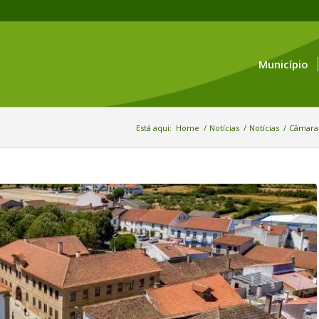
Município
Está aqui:
Home
/
Notícias
/
Notícias
/
Câmara 