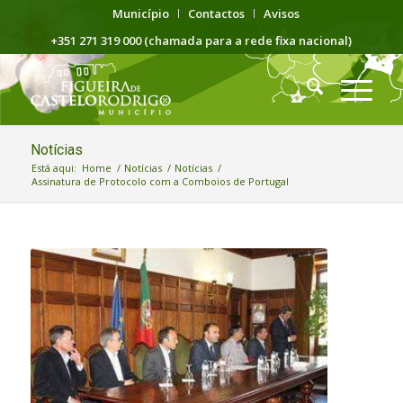
Município
Contactos
Avisos
+351 271 319 000 (chamada para a rede fixa nacional)
Notícias
Está aqui:
Home
/
Notícias
/
Notícias
/
Assinatura de Protocolo com a Comboios de Portugal