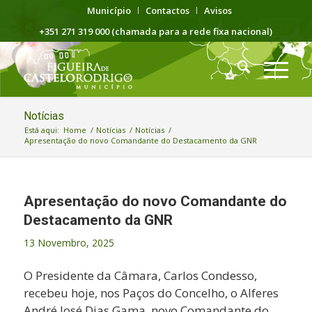
Município
Contactos
Avisos
+351 271 319 000 (chamada para a rede fixa nacional)
Notícias
Está aqui:
Home
/
Notícias
/
Notícias
/
Apresentação do novo Comandante do Destacamento da GNR
Apresentação do novo Comandante do
Destacamento da GNR
13 Novembro, 2025
O Presidente da Câmara, Carlos Condesso,
recebeu
hoje, nos Paços do Concelho, o Alferes
André José Dias Gama, novo Comandante do