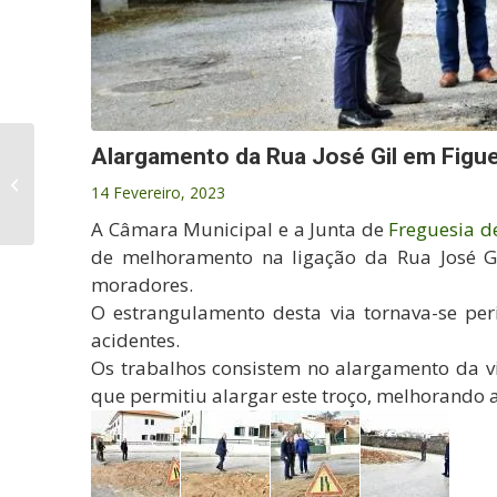
Obras de
Alargamento da Rua José Gil em Figue
requalificação do Canil
14 Fevereiro, 2023
Municipal avançam a
bom ritmo
A Câmara Municipal e a Junta de
Freguesia d
de melhoramento na ligação da Rua José Gil
moradores.
O estrangulamento desta via tornava-se peri
acidentes.
Os trabalhos consistem no alargamento da v
que permitiu alargar este troço, melhorando a