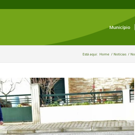
Município
Está aqui:
Home
/
Notícias
/
No