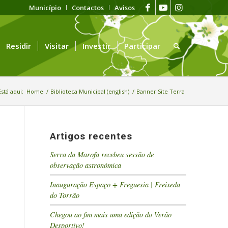
Município
Contactos
Avisos
Residir
Visitar
Investir
Participar
Está aqui:
Home
/
Biblioteca Municipal (english)
/
Banner Site Terra
Artigos recentes
Serra da Marofa recebeu sessão de
observação astronómica
Inauguração Espaço + Freguesia | Freixeda
do Torrão
Chegou ao fim mais uma edição do Verão
Desportivo!