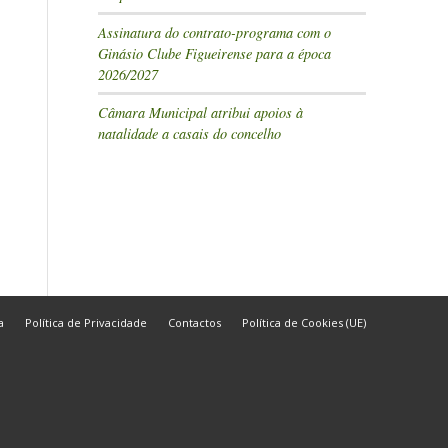
Assinatura do contrato-programa com o
Ginásio Clube Figueirense para a época
2026/2027
Câmara Municipal atribui apoios à
natalidade a casais do concelho
a
Política de Privacidade
Contactos
Política de Cookies (UE)