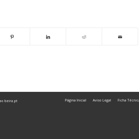
Página Inicial
Aviso Legal
Ficha Técnic
 ao
beira.pt