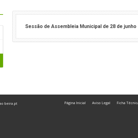
Sessão de Assembleia Municipal de 28 de junho
Página Inicial
Aviso Legal
Ficha Técnic
 ao
beira.pt