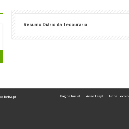
Resumo Diário da Tesouraria
Página Inicial
Aviso Legal
Ficha Técnic
 ao
beira.pt