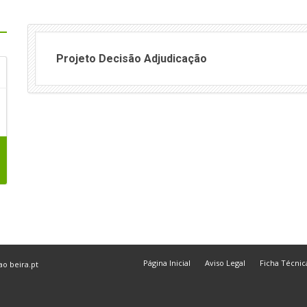
Projeto Decisão Adjudicação
Página Inicial
Aviso Legal
Ficha Técnic
 ao
beira.pt