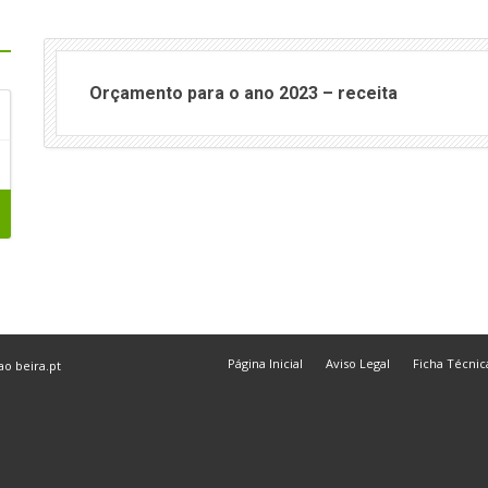
Orçamento para o ano 2023 – receita
Página Inicial
Aviso Legal
Ficha Técnic
 ao
beira.pt