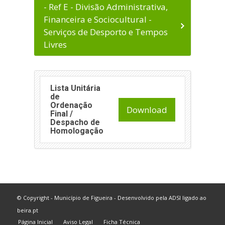
- Ref E - Divisão Administrativa,
Financeira e Sociocultural -
Serviços de Desporto e Tempos
Livres
Lista Unitária
de
Ordenação
Download
Final /
Despacho de
Homologação
© Copyright - Município de Figueira - Desenvolvido pela
ADSI
ligado ao
beira.pt
Página Inicial
Aviso Legal
Ficha Técnica