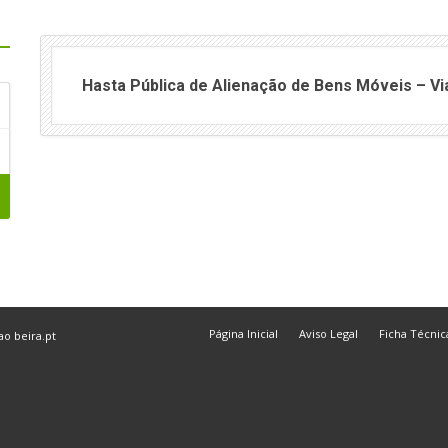
Hasta Pública de Alienação de Bens Móveis – V
Página Inicial
Aviso Legal
Ficha Técnic
 ao
beira.pt