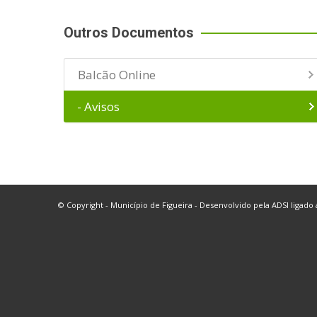
Outros Documentos
Balcão Online
- Avisos
© Copyright - Município de Figueira - Desenvolvido pela
ADSI
ligado