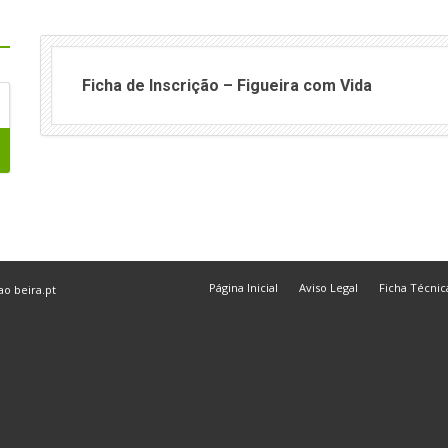
Ficha de Inscrição – Figueira com Vida
Página Inicial
Aviso Legal
Ficha Técnic
 ao
beira.pt