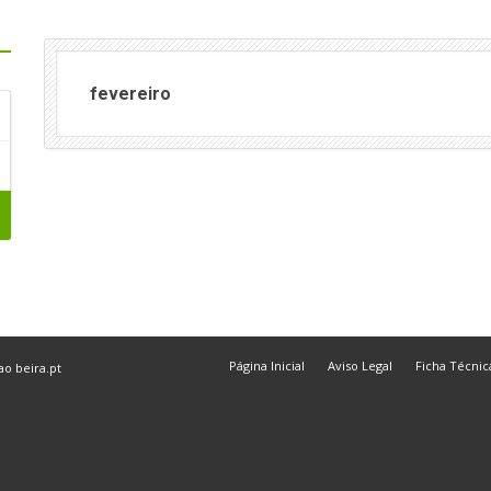
fevereiro
Página Inicial
Aviso Legal
Ficha Técnic
 ao
beira.pt