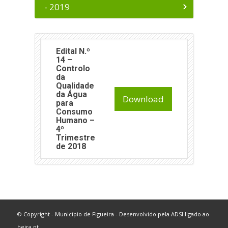
- 2019
Edital N.º
14 –
Controlo
da
Qualidade
da Água
Download
para
Consumo
Humano –
4º
Trimestre
de 2018
© Copyright - Município de Figueira - Desenvolvido pela
ADSI
ligado ao
beira.pt