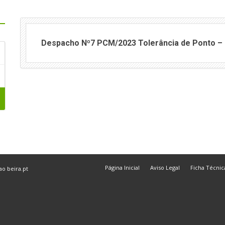
Despacho Nº7 PCM/2023 Tolerância de Ponto – 6
Página Inicial
Aviso Legal
Ficha Técnic
 ao
beira.pt