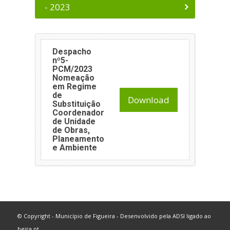
- 2023
Despacho
nº5-
PCM/2023
Nomeação
em Regime
de
Download
Substituição
Coordenador
de Unidade
de Obras,
Planeamento
e Ambiente
© Copyright - Município de Figueira - Desenvolvido pela
ADSI
ligado ao
beira.pt