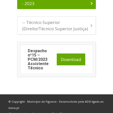
- 2023
-- Técnico Superior
(Direito/Técnico Superior Justiça)
Despacho
nº15 –
Download
PCM/2023
Assistente
Técnico
© Copyright - Município de Figueira - Desenvolvido pela
ADSI
ligado ao
beira.pt