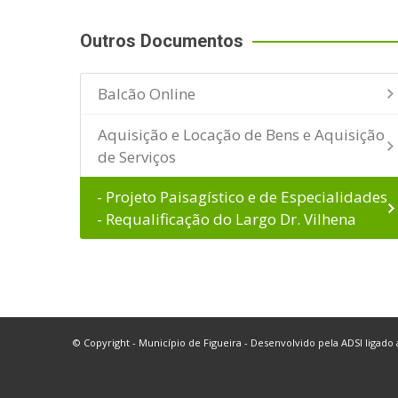
Outros Documentos
Balcão Online
Aquisição e Locação de Bens e Aquisição
de Serviços
- Projeto Paisagístico e de Especialidades
- Requalificação do Largo Dr. Vilhena
© Copyright - Município de Figueira - Desenvolvido pela
ADSI
ligado