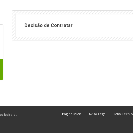
Decisão de Contratar
Página Inicial
Aviso Legal
Ficha Técnic
 ao
beira.pt