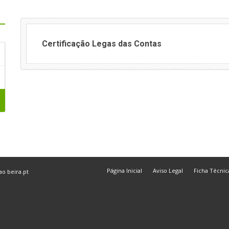
Certificação Legas das Contas
Página Inicial
Aviso Legal
Ficha Técnic
 ao
beira.pt