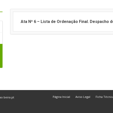
Ata Nº 6 – Lista de Ordenação Final. Despacho
Página Inicial
Aviso Legal
Ficha Técnic
 ao
beira.pt