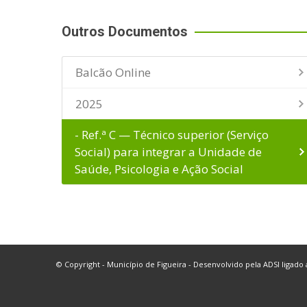
Outros Documentos
Balcão Online
2025
- Ref.ª C — Técnico superior (Serviço
Social) para integrar a Unidade de
Saúde, Psicologia e Ação Social
© Copyright - Município de Figueira - Desenvolvido pela
ADSI
ligado