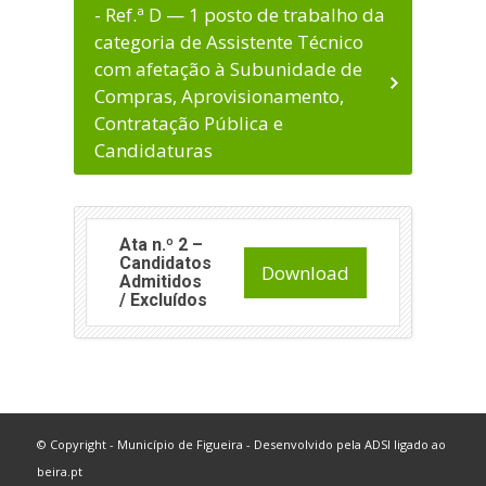
- Ref.ª D — 1 posto de trabalho da
categoria de Assistente Técnico
com afetação à Subunidade de
Compras, Aprovisionamento,
Contratação Pública e
Candidaturas
Ata n.º 2 –
Candidatos
Download
Admitidos
/ Excluídos
© Copyright - Município de Figueira - Desenvolvido pela
ADSI
ligado ao
beira.pt