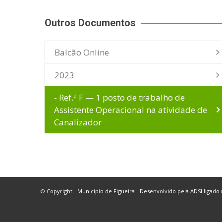
Outros Documentos
Balcão Online
2023
- Ref.ª F — 1 posto de trabalho de
Assistente Operacional na atividade de
Canalizador
© Copyright - Município de Figueira - Desenvolvido pela
ADSI
ligado