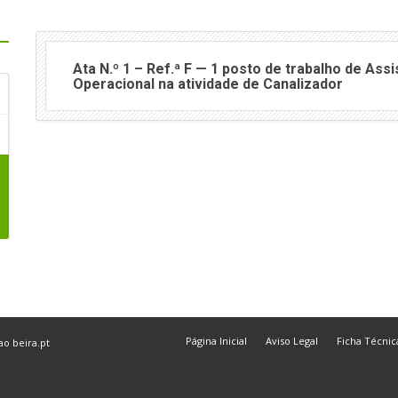
Ata N.º 1 – Ref.ª F — 1 posto de trabalho de Ass
Operacional na atividade de Canalizador
Página Inicial
Aviso Legal
Ficha Técnic
 ao
beira.pt