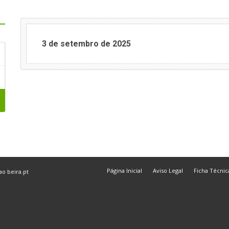
3 de setembro de 2025
Página Inicial
Aviso Legal
Ficha Técnic
 ao
beira.pt