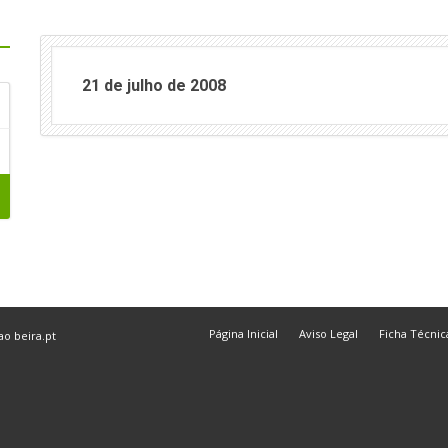
21 de julho de 2008
Página Inicial
Aviso Legal
Ficha Técnic
 ao
beira.pt