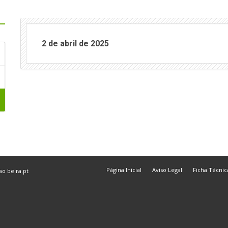
2 de abril de 2025
Página Inicial
Aviso Legal
Ficha Técnic
 ao
beira.pt