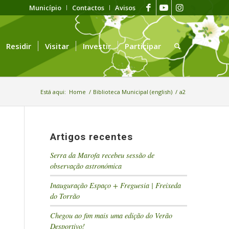
Município
Contactos
Avisos
Residir
Visitar
Investir
Participar
Está aqui:
Home
/
Biblioteca Municipal (english)
/
a2
Artigos recentes
Serra da Marofa recebeu sessão de
observação astronómica
Inauguração Espaço + Freguesia | Freixeda
do Torrão
Chegou ao fim mais uma edição do Verão
Desportivo!