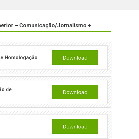
uperior – Comunicação/Jornalismo +
Download
 de Homologação
ão de
Download
Download