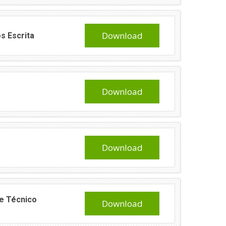
Download
s Escrita
Download
Download
de Técnico
Download