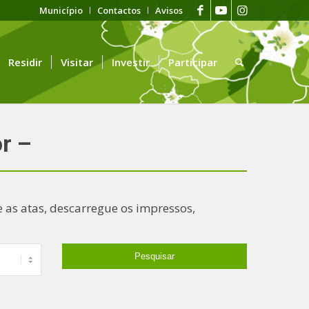
Município
Contactos
Avisos
Residir
Visitar
Investir
Participar
r –
 as atas, descarregue os impressos,